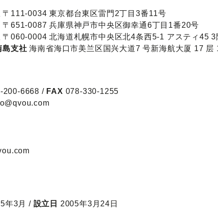
社
〒111-0034 東京都台東区雷門2丁目3番11号
店
〒651-0087 兵庫県神戸市中央区御幸通6丁目1番20号
社
〒060-0004 北海道札幌市中央区北4条西5-1 アスティ45 
南島支社
海南省海口市美兰区国兴大道7 号新海航大厦 17 层 1
-200-6668 /
FAX
078-330-1255
fo@qvou.com
qvou.com
85年3月 /
設立日
2005年3月24日