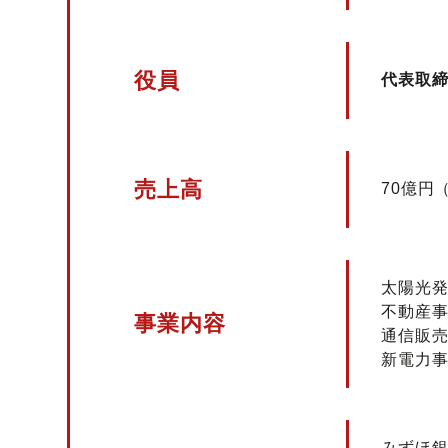
役員
代表取
売上高
70億円（
太陽光
不動産
事業内容
通信販
新電力
みずほ