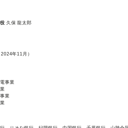
締役
久保 龍太郎
2024年11月）
発電事業
事業
売事業
事業
銀行、りそな銀行、紀陽銀行、中国銀行、千葉銀行、山陰合